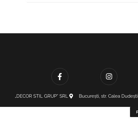
„DECOR STIL GRUP” SRL
București, str. Calea Dudești
P