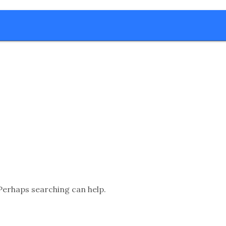
АВНАЯ СТРАНИЦА
О НАС
КУРСЫ
УЧЕНИКИ
КОНТА
АВНАЯ СТРАНИЦА
О НАС
КУРСЫ
УЧЕНИКИ
КОНТА
d
 Perhaps searching can help.