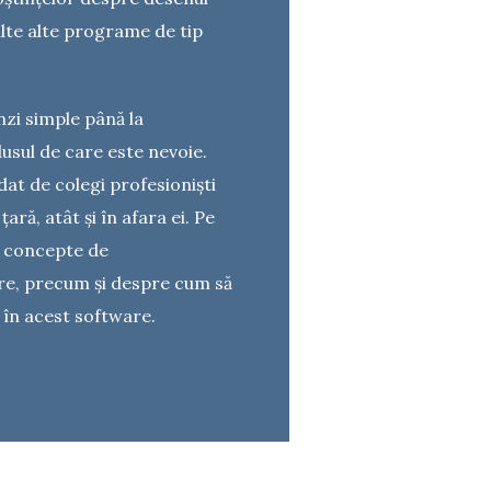
ulte alte programe de tip
nzi simple până la
sul de care este nevoie.
dat de colegi profesioniști
ară, atât și în afara ei. Pe
a concepte de
e, precum și despre cum să
m în acest software.