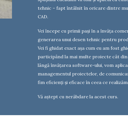
tehnic – fapt întâlnit în oricare dintre m
CAD.
Vei începe cu primii pași în a învăța come
generarea unui desen tehnic pentru produ
Vei fi ghidat exact așa cum eu am fost ghi
participând la mai multe proiecte cât din ț
lângă învățarea software-ului, vom aplic
managementul proiectelor, de comunicar
fim eficienți și eficace în ceea ce realiză
Vă aștept cu nerăbdare la acest curs.