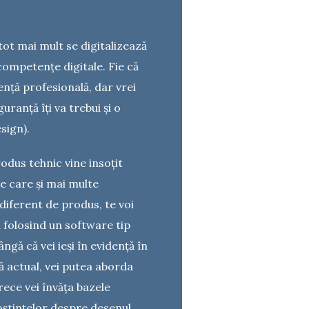
tot mai mult se digitalizează
competențe digitale. Fie că
ență profesională, dar vrei
uranță îți va trebui și o
sign).
odus tehnic vine insoțit
re care și mai multe
diferent de produs, te voi
 folosind un software tip
ngă că vei ieși în evidență în
ă actual, vei putea aborda
rece vei învăța bazele
noștințelor despre desenul