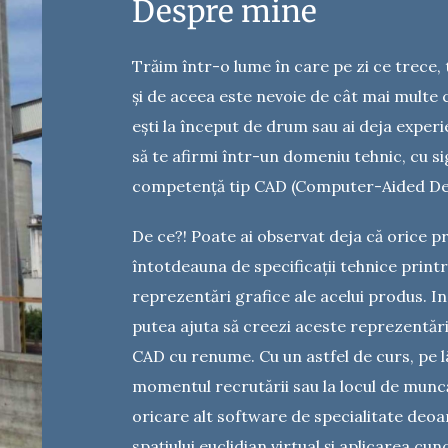
Despre mine
Trăim într-o lume în care pe zi ce trece, 
și de aceea este nevoie de cât mai multe 
ești la început de drum sau ai deja experi
să te afirmi într-un domeniu tehnic, cu sig
competență tip CAD (Computer-Aided De
De ce?! Poate ai observat deja că orice pr
întotdeauna de specificații tehnice print
reprezentări grafice ale acelui produs. In
putea ajuta să creezi aceste reprezentări
CAD cu renume. Cu un astfel de curs, pe lâ
momentul recrutării sau la locul de munc
oricare alt software de specialitate deoa
spațiului euclidian virtual și aplicarea cu