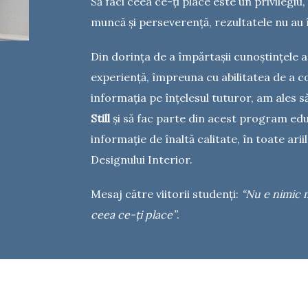
Să faci ceea ce-ți place este un privilegiu,
muncă și perseverență, rezultatele nu au 
Din dorința de a împărtașii cunoștințele a
experiență, împreuna cu abilitatea de a c
informația pe înțelesul tuturor, am ales s
Still
și să fac parte din acest program edu
informație de înaltă calitate, în toate ari
Designului Interior.
Mesaj către viitorii studenți:
“Nu e nimic m
ceea ce-ți place”
.