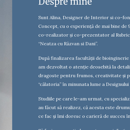
Despre mine
Sunt Alina, Designer de Interior si co-fon
Concept, cu o experiență de mai bine de 9
co-realizator și co-prezentator al Rubrici
“Neatza cu Răzvan si Dani”.
După finalizarea facultății de bioinginerie
am dezvoltat o atenție deosebită la detalii
dragoste pentru frumos, creativitate și 
“călatoria” în minunata lume a Designului 
Studiile pe care le-am urmat, cu speciali
au făcut să realizez, că acesta este drumu
ce fac și îmi doresc o carieră de succes 