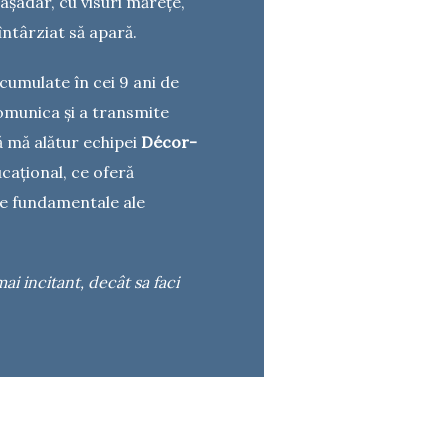
 așadar, cu visuri mărețe,
întârziat să apară.
cumulate în cei 9 ani de
omunica și a transmite
ă mă alătur echipei
Décor-
cațional, ce oferă
ile fundamentale ale
ai incitant, decât sa faci