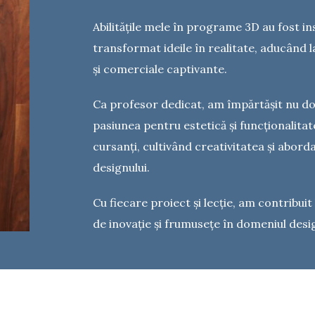
Abilitățile mele în programe 3D au fost 
transformat ideile în realitate, aducând l
și comerciale captivante.
Ca profesor dedicat, am împărtășit nu doa
pasiunea pentru estetică și funcționalitat
cursanți, cultivând creativitatea și abord
designului.
Cu fiecare proiect și lecție, am contribuit
de inovație și frumusețe în domeniul desig