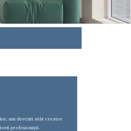
rior, am devenit atât creator
torii profesioniști.