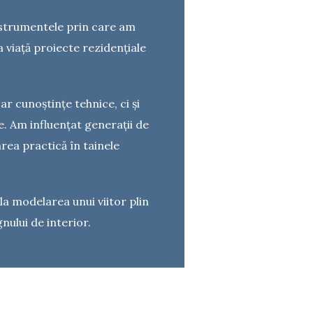
instrumentele prin care am
a viață proiecte rezidențiale
r cunoștințe tehnice, ci și
e. Am influențat generații de
area practică în tainele
 la modelarea unui viitor plin
nului de interior.