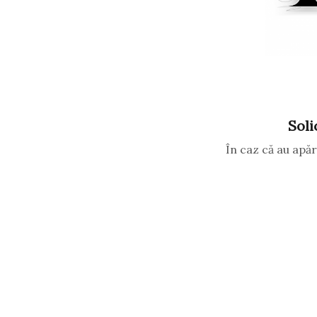
Soli
În caz că au apăr