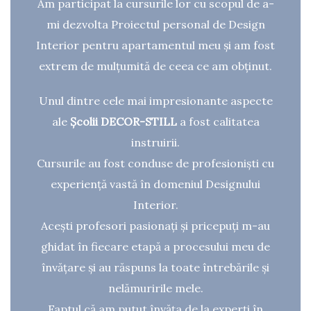
Am participat la cursurile lor cu scopul de a-
mi dezvolta Proiectul personal de Design
Interior pentru apartamentul meu și am fost
extrem de mulțumită de ceea ce am obținut.
Unul dintre cele mai impresionante aspecte
ale
Școlii DECOR-STILL
a fost calitatea
instruirii.
Cursurile au fost conduse de profesioniști cu
experiență vastă în domeniul Designului
Interior.
Acești profesori pasionați și pricepuți m-au
ghidat în fiecare etapă a procesului meu de
învățare și au răspuns la toate întrebările și
nelămuririle mele.
Faptul că am putut învăța de la experți în