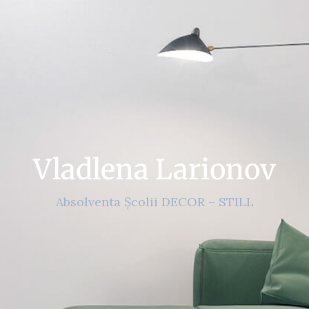
Vladlena Larionov
Absolventa Școlii DECOR – STILL