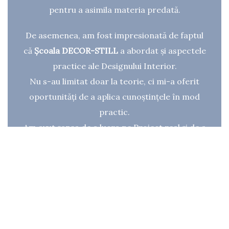
pentru a asimila materia predată.
De asemenea, am fost impresionată de faptul
că
Școala DECOR-STILL
a abordat și aspectele
practice ale Designului Interior.
Nu s-au limitat doar la teorie, ci mi-a oferit
oportunități de a aplica cunoștințele în mod
practic.
Am avut șansa de a lucra pe Proiect real și de a
colabora cu colegii mei, ceea ce mi-a permis
să îmi dezvolt abilitățile practice și să îmi
îmbunătățesc capacitatea de a lucra în echipă.
În concluzie, recomand cu căldură
Școala de
Design Interior DECOR-STILL
tuturor celor