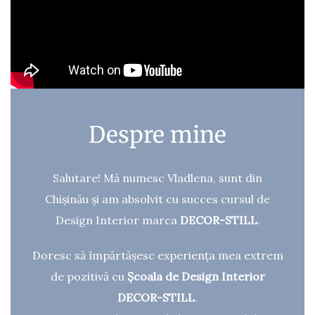
Despre mine
Salutare! Mă numesc Vladlena, sunt din
Chișinău și am absolvit cu succes cursul de
Design Interior marca
DECOR-STILL
.
Doresc să împărtășesc experiența mea extrem
de pozitivă cu
Școala de Design Interior
DECOR-STILL
.