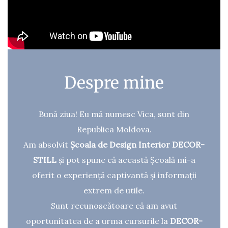
Despre mine
Bună ziua! Eu mă numesc Vica, sunt din
Republica Moldova.
Am absolvit
Școala de Design Interior DECOR-
STILL
și pot spune că această Școală mi-a
oferit o experiență captivantă și informații
extrem de utile.
Sunt recunoscătoare că am avut
oportunitatea de a urma cursurile la
DECOR-