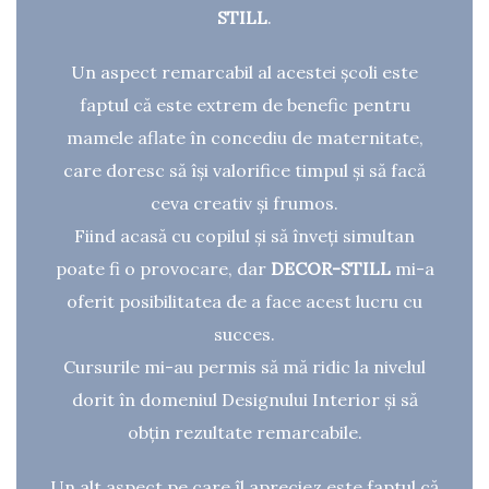
STILL
.
Un aspect remarcabil al acestei școli este
faptul că este extrem de benefic pentru
mamele aflate în concediu de maternitate,
care doresc să își valorifice timpul și să facă
ceva creativ și frumos.
Fiind acasă cu copilul și să înveți simultan
poate fi o provocare, dar
DECOR-STILL
mi-a
oferit posibilitatea de a face acest lucru cu
succes.
Cursurile mi-au permis să mă ridic la nivelul
dorit în domeniul Designului Interior și să
obțin rezultate remarcabile.
Un alt aspect pe care îl apreciez este faptul că