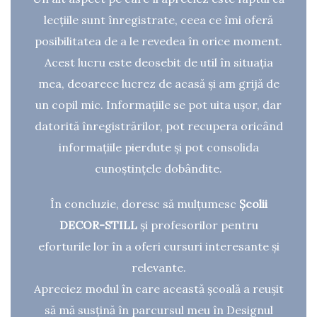
lecțiile sunt înregistrate, ceea ce îmi oferă
posibilitatea de a le revedea în orice moment.
Acest lucru este deosebit de util în situația
mea, deoarece lucrez de acasă și am grijă de
un copil mic. Informațiile se pot uita ușor, dar
datorită înregistrărilor, pot recupera oricând
informațiile pierdute și pot consolida
cunoștințele dobândite.
În concluzie, doresc să mulțumesc
Școlii
DECOR-STILL
și profesorilor pentru
eforturile lor în a oferi cursuri interesante și
relevante.
Apreciez modul în care această școală a reușit
să mă susțină în parcursul meu în Designul