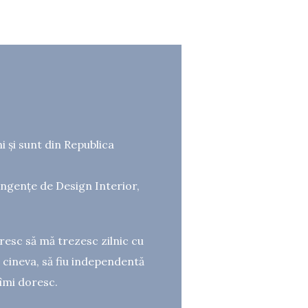
 și sunt din Republica
angențe de Design Interior,
resc să mă trezesc zilnic cu
 cineva, să fiu independentă
 îmi doresc.