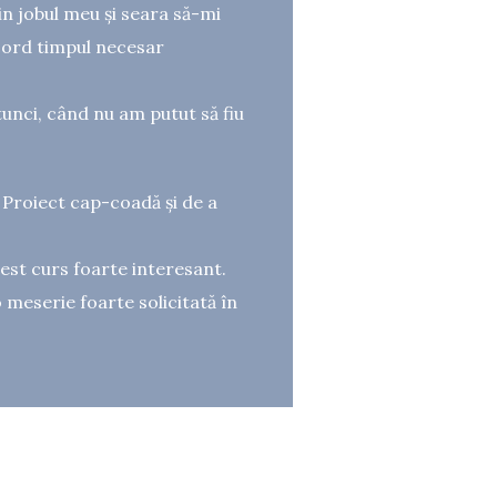
n jobul meu și seara să-mi
acord timpul necesar
tunci, când nu am putut să fiu
n Proiect cap-coadă și de a
est curs foarte interesant.
 meserie foarte solicitată în