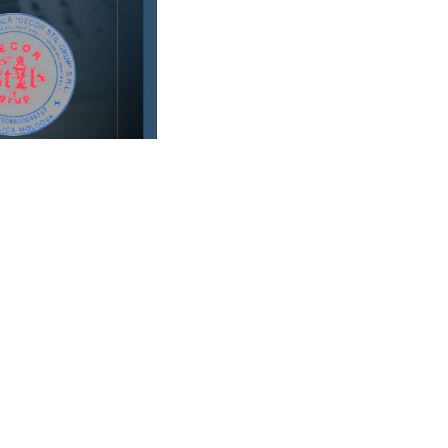
Chișinău, str. A. Pușkin 49/1
(MD) + 373 7 922 3 888