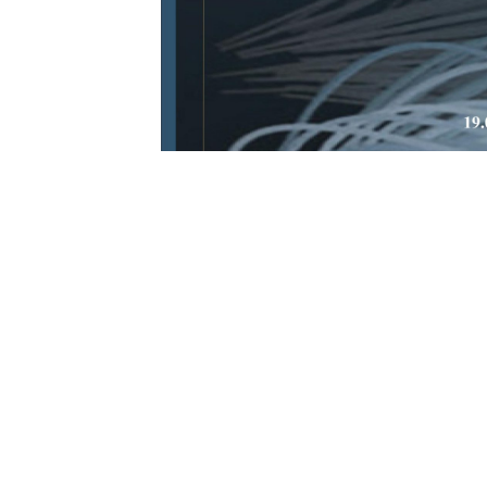
„DECOR STIL GRUP” SRL
București, str. Calea Dudești