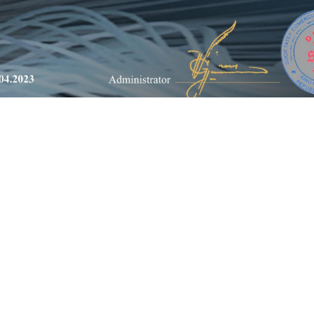
VREAU LA CURS
 136
(RO) + 40 732 944 866
decorstillschool@gmail.com