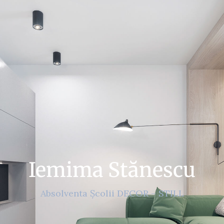
Iemima Stănescu
Absolventa Școlii DECOR – STILL