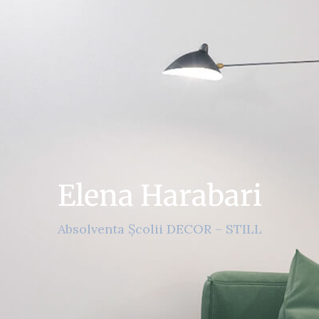
Elena Harabari
Absolventa Școlii DECOR – STILL