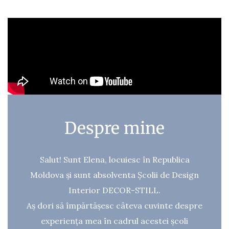
Despre mine
Salut! Sunt Elena, locuiesc în Republica
Moldova și sunt absolventa Școlii de Design
Interior DECOR-STILL.
Aș dori să împărtășesc câteva cuvinte despre
experiența mea în cadrul acestei școli